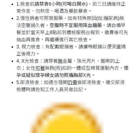
1.檢查前
請禁食6小時(可喝白開水)
，前三日請維持正
常作息、勿熬夜、喝酒及暴飲暴食。
2.慢性病者可照常服藥，如有特殊原因(如:糖尿病)無
法空腹過久者，
空腹時不宜服用降血糖藥
，請自備早
餐並於當天早上8點前到體檢服務台報到，繳費後可先
抽血再進食，再繼續進行其它檢查。
3. 視力檢查：有配戴眼鏡者，請攜帶眼鏡以便測量矯
正後視力。
4. X光檢查：請穿著
無
金屬、珠光亮片、圖案的上
衣；女性
可著
無肩(背)扣的一體成型棉質運動內衣，
懷
孕或疑似懷孕婦女請勿照攝胸部X光
。
5.尿液檢查：如遇生理期
仍需
做尿液檢查，繳交尿液
檢體時請告知工作人員另做註記。