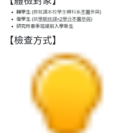
【體檢對象】
轉學生
(原就讀本校學生轉科系
不需
參與)
復學生
(該
學期修課<2學分
不需
參與
)
研究所春季班提前入學新生
【檢查方式】