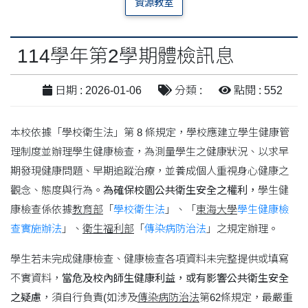
資源教室
114學年第2學期體檢訊息
日期 : 2026-01-06
分類 :
點閱 : 552
本校依據「學校衛生法」第 8 條規定，學校應建立學生健康管
理制度並辦理學生健康檢查，為測量學生之健康狀況、以求早
期發現健康問題、早期追蹤治療，並養成個人重視身心健康之
觀念、態度與行為。
為確保校園公共衛生安全之權利，
學生健
康檢查係依據
教育部
「
學校衛生法
」、「
東海大學
學生健康檢
查實施辦法
」、
衛生福利部
「
傳染病防治法
」之規定辦理。
學生若未完成健康檢查、健康檢查各項資料未完整提供或填寫
不實資料，
當危及校內師生健康利益，或有影響公共衛生安全
之疑慮
，須自行負責(如涉及
傳染病防治法
第62條規定，最嚴重