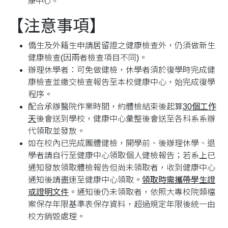
康中心。
【注意事項】
僑生及外籍生申請居留證之健康檢查外，仍須做新生
健康檢查(因兩者檢查項目不同)。
辦理休學者：可免做健檢，休學者須於復學時完成健
康檢查並繳交檢查報告至本校健康中心，始完成復學
程序。
配合承辦醫院作業時間，約體檢結束後起算
30個工作
天
後會送到學校，健康中心彙整後會送至各科系系辦
代領取並發放。
如在校內已完成團體健檢，開學前、後辦理休學、退
學者請自行至健康中心領取個人健檢報告；若系上已
通知發放領取體檢報告但尚未領取者，收到健康中心
通知後請盡速至健康中心領取。
領取時需攜帶學生證
或證明文件
。通知後仍未領取者，依照大專校院類檔
案保存年限基準表保存資料，超過規定年限後統一由
校方銷毀處理。