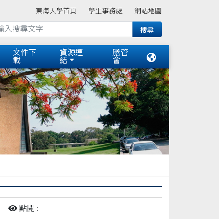
東海大學首頁
學生事務處
網站地圖
文件下
資源連
膳管
載
結
會
點閱 :