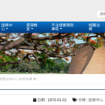
諮商中
資源教
不法侵害預防
相關法
心
室
專區
規
暨諮商中心誠徵增聘 專....
日期 : 1970-01-01
分類 : 諮商中心