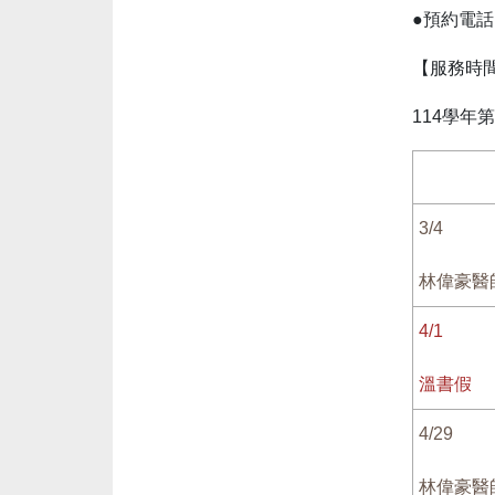
●預約電
【服務時
114學年第二
3/4
林偉豪醫
4/1
溫書假
4/29
林偉豪醫