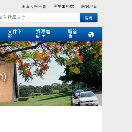
東海大學首頁
學生事務處
網站地圖
文件下
資源連
膳管
載
結
會
n)