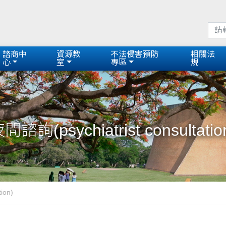
諮商中
資源教
不法侵害預防
相關法
心
室
專區
規
間諮詢(psychiatrist consultatio
ion)