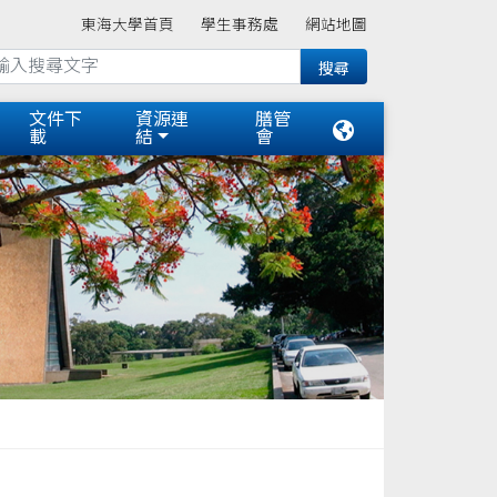
東海大學首頁
學生事務處
網站地圖
文件下
資源連
膳管
載
結
會