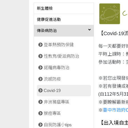
新生體檢
健康促進活動
傳染病防治
【Covid-
登革熱預防保健
每一天都要好
平時上課時：
性教育/愛滋病防治
參加活動時：
諾羅病毒防治
※若您出現發
流感防疫
※若有發燒或
Covid-19
(自112年5
非洲豬瘟專區
※要瞭解最新
※
臺中市政府C
猴痘專區
【出入境自
自我防護小tips