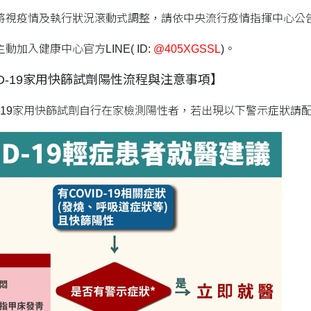
將視疫情及執行狀況滾動式調整，請依中央流行疫情指揮中心公
加入健康中心官方LINE( ID:
@405XGSSL
)。
ID-19家用快篩試劑陽性流程與注意事項】
D-19家用快篩試劑自行在家檢測陽性者，若出現以下警示症狀請