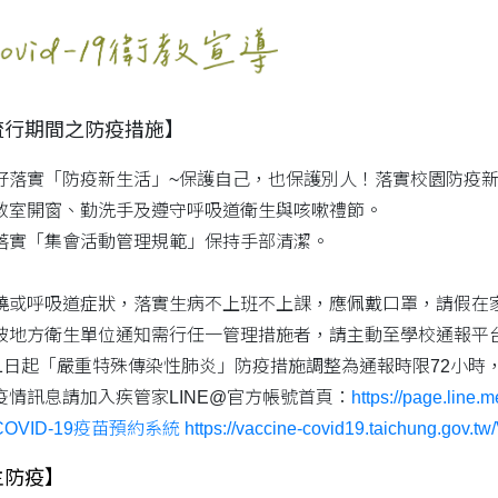
19流行期間之防疫措施】
好落實「防疫新生活」~保護自己，也保護別人！落實校園防疫新
教室開窗、勤洗手及遵守呼吸道衛生與咳嗽禮節。
落實「集會活動管理規範」保持手部清潔。
燒或呼吸道症狀，落實生病不上班不上課，應佩戴口罩，請假在
被地方衛生單位通知需行任一管理措施者，請主動至學校通報平
月31日起「嚴重特殊傳染性肺炎」防疫措施調整為通報時限72小
疫情訊息請加入疾管家LINE@官方帳號首頁：
https://page.line.
OVID-19疫苗預約系統
https://vaccine-covid19.taichung.gov.t
主防疫】