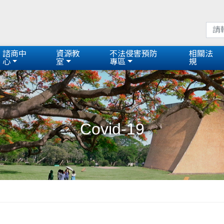
諮商中
資源教
不法侵害預防
相關法
心
室
專區
規
Covid-19