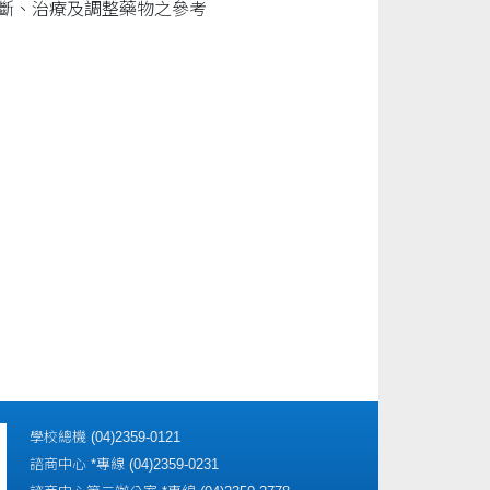
斷、治療及調整藥物之參考
學校總機 (04)2359-0121
諮商中心 *專線 (04)2359-0231