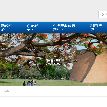
諮商中
資源教
不法侵害預防
相關法
心
室
專區
規
癲癇
癲癇