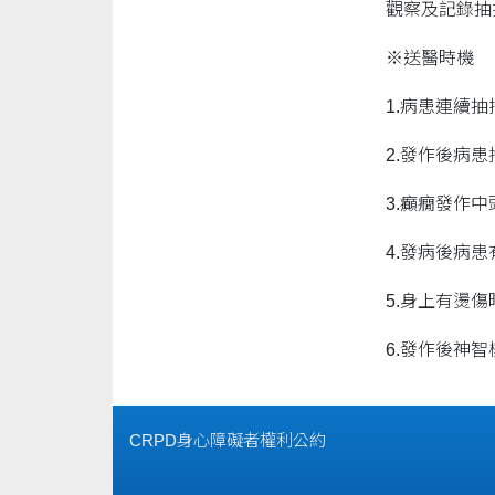
觀察及記錄抽
※送醫時機
1.病患連續
2.發作後病
3.癲癇發作
4.發病後病
5.身上有燙傷
6.發作後神
CRPD身心障礙者權利公約