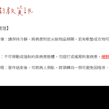
處理】
受傷：請保持冷靜，將病患附近尖銳物品移開，若有軟墊或衣物
人：不可移動或強制約束病患肢體，勿捏打或搖晃刺激病患，
絕
呼吸：發作結束後，可將病人側臥，將頭轉向一側可避免因唾液