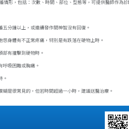
搐情形，包括：次數、時間、部位、型態等，可提供醫師作為診
抽搐五分鐘以上，或連續發作間神智沒有回復。
患抱怨身體有不正常疼痛，特別是有跌落在硬物上時。
中頭部有撞擊到硬物時。
患有呼吸困難或胸痛。
時。
智模糊是很常見的，但若時間超過一小時，建議送醫治療。