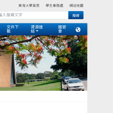
東海大學首頁
學生事務處
網站地圖
文件下
資源連
膳管
載
結
會