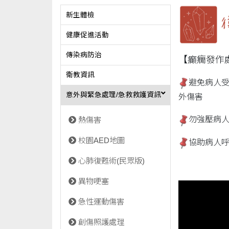
新生體檢
健康促進活動
傳染病防治
【癲癇發作
衛教資訊
避免病人
意外與緊急處理/急救救護資訊
外傷害
勿強壓病
熱傷害
校園AED地圖
協助病人
心肺復甦術(民眾版)
異物哽塞
急性運動傷害
創傷照護處理