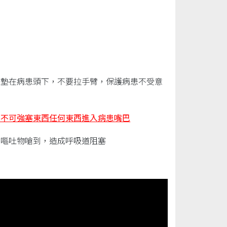
可墊在病患頭下，不要拉手臂，保護病患不受意
對不可強塞東西任何東西進入病患嘴巴
、嘔吐物嗆到，造成呼吸道阻塞