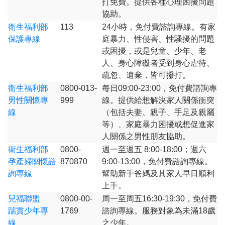
打免費。提供各種心理困擾問題
協助。
衛生福利部
113
24小時，免付費諮詢專線。有家
保護專線
庭暴力、性侵害、性騷擾的問題
或困擾，或是兒童、少年、老
人、身心障礙者受到身心虐待、
疏忽、遺棄，皆可撥打。
衛生福利部
0800-013-
每日09:00-23:00，免付費諮詢專
男性關懷專
999
線。提供給想解決家人關係衝突
線
（包括夫妻、親子、手足及親屬
等）、家庭暴力困擾或想促進家
人關係之男性朋友協助。
衛生福利部
0800-
週一至週五 8:00-18:00；週六
孕產婦關懷諮
870870
9:00-13:00，免付費諮詢專線。
詢專線
幫助新手爸媽及其家人早日順利
上手。
兒福聯盟
0800-00-
周一至周五16:30-19:30，免付費
踹貢少年專
1769
諮詢專線。服務對象為未滿18歲
線
之少年。