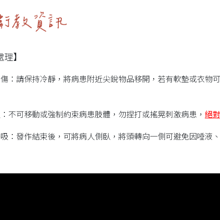
處理】
受傷：請保持冷靜，將病患附近尖銳物品移開，若有軟墊或衣物
人：不可移動或強制約束病患肢體，勿捏打或搖晃刺激病患，
絕
呼吸：發作結束後，可將病人側臥，將頭轉向一側可避免因唾液