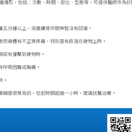
搐情形，包括：次數、時間、部位、型態等，可提供醫師作為診
抽搐五分鐘以上，或連續發作間神智沒有回復。
患抱怨身體有不正常疼痛，特別是有跌落在硬物上時。
中頭部有撞擊到硬物時。
患有呼吸困難或胸痛。
時。
智模糊是很常見的，但若時間超過一小時，建議送醫治療。