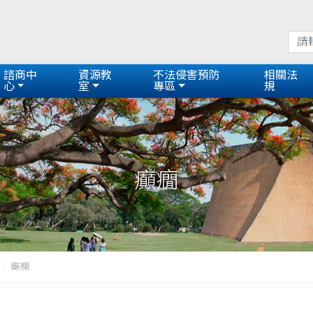
諮商中
資源教
不法侵害預防
相關法
心
室
專區
規
癲癇
癲癇