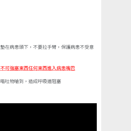
可墊在病患頭下，不要拉手臂，保護病患不受意
對不可強塞東西任何東西進入病患嘴巴
、嘔吐物嗆到，造成呼吸道阻塞