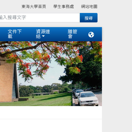
東海大學首頁
學生事務處
網站地圖
文件下
資源連
膳管
載
結
會