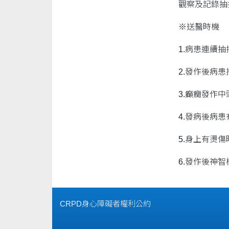
觀察及記錄抽
※送醫時機
1.病患連續
2.發作後病
3.癲癇發作
4.發病後病
5.身上有燙傷
6.發作後神
CRPD身心障礙者權利公約