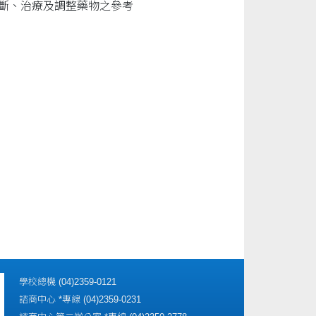
斷、治療及調整藥物之參考
學校總機 (04)2359-0121
諮商中心 *專線 (04)2359-0231