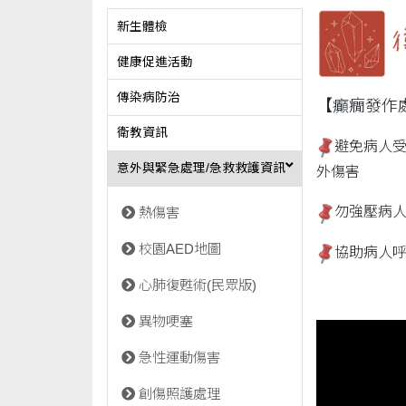
新生體檢
健康促進活動
傳染病防治
【癲癇發作
衛教資訊
避免病人
意外與緊急處理/急救救護資訊
外傷害
勿強壓病
熱傷害
校園AED地圖
協助病人
心肺復甦術(民眾版)
異物哽塞
急性運動傷害
創傷照護處理