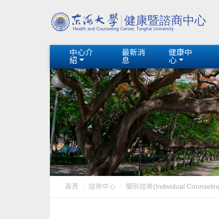
中心介
最新消
健康中
紹
息
心
首頁
諮商中心
個別諮商(Individual Counselin