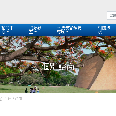
諮商中
資源教
不法侵害預防
相關法
心
室
專區
規
個別諮商
g)
個別諮商