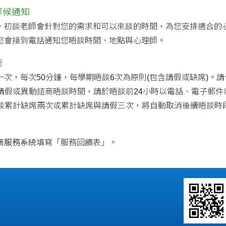
等候通知
，初談老師會針對您的需求和可以來談的時間，為您安排適合的
您會接到電話通知您晤談時間、地點與心理師。
商
一次，每次50分鐘，每學期晤談6次為原則(包含請假或缺席)。
需請假或異動諮商晤談時間，請於晤談前24小時以電話、電子郵
晤談累計缺席兩次或累計缺席與請假三次，將自動取消後續晤談時
商服務系統
填寫「服務回饋表」。