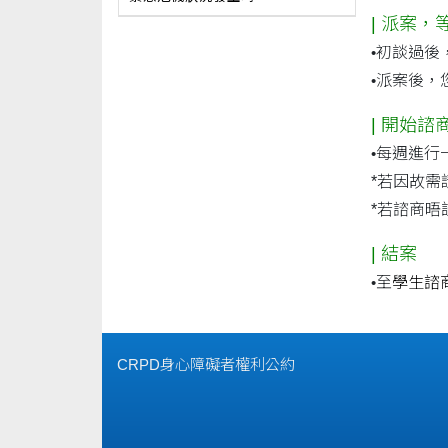
|
派案，
•
初談過後
•
派案後，
|
開始諮
•
每週進行
*若因故
*若諮商
|
結案
•
至
學生諮
CRPD身心障礙者權利公約