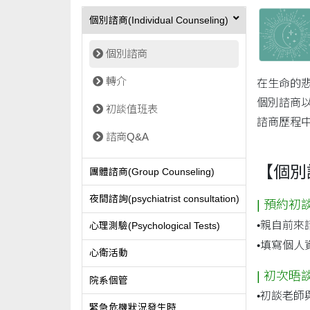
個別諮商(Individual Counseling)
個別諮商
轉介
在生命的
個別諮商
初談值班表
諮商歷程
諮商Q&A
【個別
團體諮商(Group Counseling)
夜間諮詢(psychiatrist consultation)
|
預約初
•
親自前來
心理測驗(Psychological Tests)
•
填寫個人
心衛活動
|
初次晤
院系個管
•
初談老師
緊急危機狀況發生時