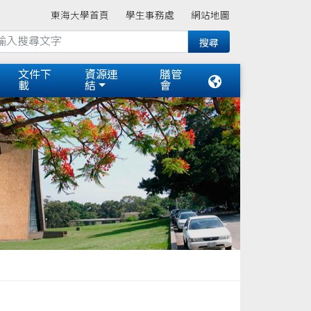
東海大學首頁
學生事務處
網站地圖
文件下
資源連
膳管
載
結
會