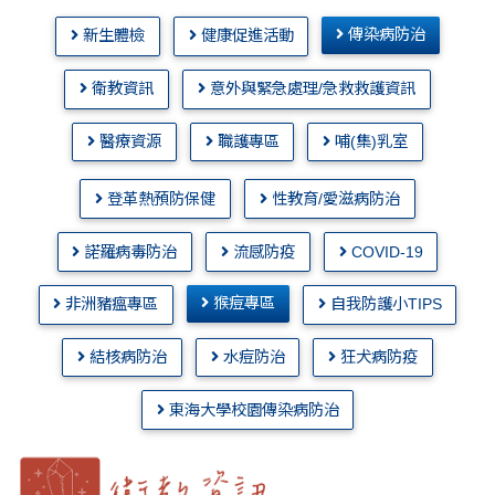
傳染病防治
新生體檢
健康促進活動
衛教資訊
意外與緊急處理/急救救護資訊
醫療資源
職護專區
哺(集)乳室
登革熱預防保健
性教育/愛滋病防治
諾羅病毒防治
流感防疫
COVID-19
猴痘專區
非洲豬瘟專區
自我防護小TIPS
結核病防治
水痘防治
狂犬病防疫
東海大學校園傳染病防治