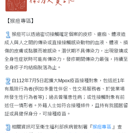
【猴痘專區】
猴痘可以透過密切接觸確定個案的皮疹、瘡痂、體液造
成人與人之間的傳染或直接接觸感染動物的血液、體液、損
傷的皮膚或黏膜而被感染。潛伏期不具傳染力，出現發燒或
全身性症狀時可能有傳染力，發疹期間傳染力最強，持續至
全身疹子均結痂脫落為止。
自112年7月5日起擴大Mpox疫苗接種對象，包括近1年
有風險行為者(例如多重性伴侶、性交易服務者、於營業場
所發生性行為者等)；過去曾罹患性病；或性接觸對象有前
述任一情形者。外籍人士如符合接種條件，且持有我國居留
証或具健保身分，可接種疫苗。
相關資訊可至衛生福利部疾病管制署『
猴痘專區
』查