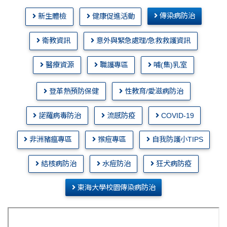
傳染病防治
新生體檢
健康促進活動
衛教資訊
意外與緊急處理/急救救護資訊
醫療資源
職護專區
哺(集)乳室
登革熱預防保健
性教育/愛滋病防治
諾羅病毒防治
流感防疫
COVID-19
非洲豬瘟專區
猴痘專區
自我防護小TIPS
結核病防治
水痘防治
狂犬病防疫
東海大學校園傳染病防治