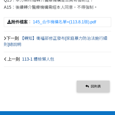
Q15：本方案所指轉介醫療機構是否具有強制性？
A15：後續轉介醫療機構需經本人同意，不得強制。
附件檔案
：
145_合作機構名單+(113.8.1版).pdf
下一則
【轉知】衛福部修正發布[家庭暴力防治法施行細
則]總說明
上一則
113-1 體檢懶人包
回列表