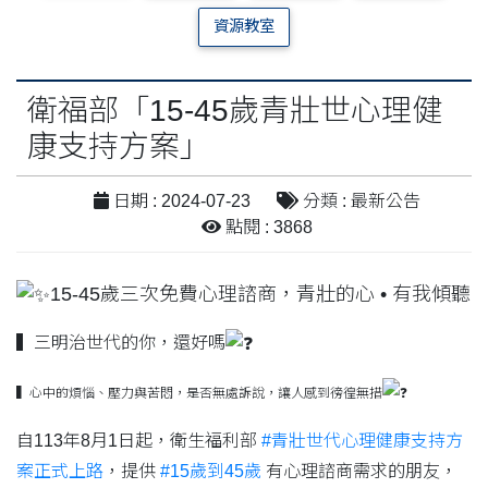
資源教室
衛福部「15-45歲青壯世心理健
康支持方案」
日期 : 2024-07-23
分類 : 最新公告
點閱 : 3868
15-45歲三次免費心理諮商，青壯的心 • 有我傾聽
▍三明治世代的你，還好嗎
▍心中的煩惱、壓力與苦悶，是否無處訴說，讓人感到徬徨無措
自113年8月1日起，衛生福利部
#青壯世代心理健康支持方
案正式上路
，提供
#15歲到45歲
有心理諮商需求的朋友，