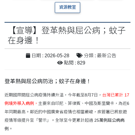
資源教室
【宣導】登革熱與屈公病；蚊子
在身邊！
日期 : 2026-05-28
分類 : 最新公告
點閱 : 829
登革熱與屈公病防治；蚊子在身邊！
近期國際間屈公病疫情持續升溫，今年截至8月7日，
台灣已累計
17
例境外移入病例
，
主要來自印尼、菲律賓、中國及斯里蘭卡，為近6
年同期最高。鄰近的中國廣東省疫情也相當嚴峻，疾管署已將旅遊
疫情等級提升至「警示」。全球至今更累計超過
25萬例屈公病病
例
。