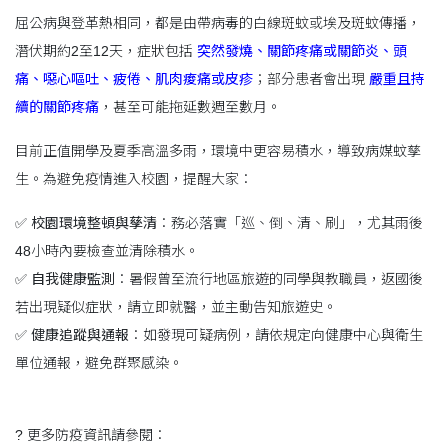
屈公病與登革熱相同，都是由帶病毒的白線斑蚊或埃及斑蚊傳播，
潛伏期約2至12天，症狀包括
突然發燒、關節疼痛或關節炎、頭
痛、噁心嘔吐、疲倦、肌肉痠痛或皮疹
；部分患者會出現
嚴重且持
續的關節疼痛
，甚至可能拖延數週至數月。
目前正值開學及夏季高溫多雨，環境中更容易積水，導致病媒蚊孳
生。為避免疫情進入校園，提醒大家：
✅
校園環境整頓與孳清
：務必落實「巡、倒、清、刷」，尤其雨後
48小時內要檢查並清除積水。
✅
自我健康監測
：暑假曾至流行地區旅遊的同學與教職員，返國後
若出現疑似症狀，請立即就醫，並主動告知旅遊史。
✅
健康追蹤與通報
：如發現可疑病例，請依規定向健康中心與衛生
單位通報，避免群聚感染。
? 更多防疫資訊請參閱：