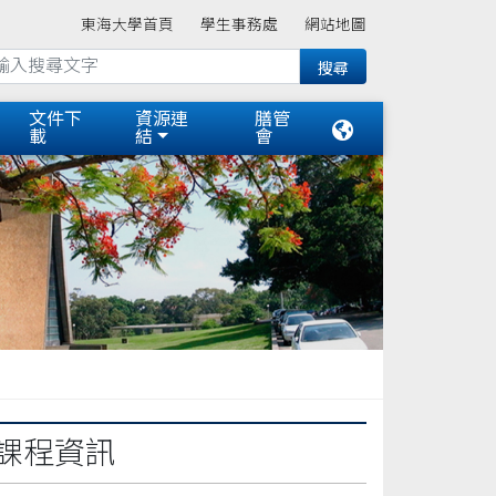
東海大學首頁
學生事務處
網站地圖
文件下
資源連
膳管
載
結
會
練課程資訊