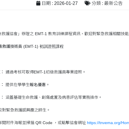
日期 : 2026-01-27
分類 : 最新公告
救護協會」辦理之 EMT-1 教育訓練課程資訊，歡迎對緊急救護相關技
級救護技術員 (EMT-1)
初訓證照課程
照：
通過考核可取得EMT-1初級救護員專業證照。
案：
提供在學學生
報名優惠
。
向：
涵蓋基礎生命救護、創傷處置及病患評估等實務操作。
校對緊急救護感興趣之師生。
閱附件海報並掃描 QR Code ，或點擊協會網址
https://tnvema.org/Ho