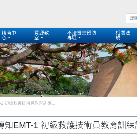
諮商中
資源教
不法侵害預防
相關法
心
室
專區
規
1 初級救護技術員教育訓練....
轉知EMT-1 初級救護技術員教育訓