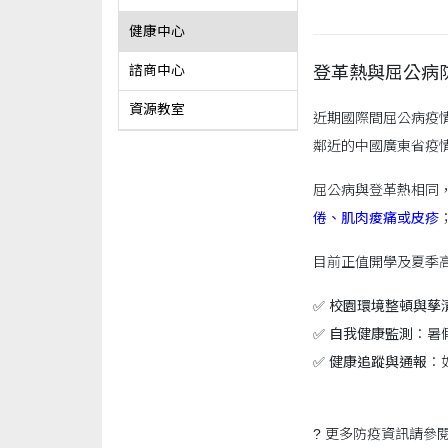
健康中心
登革熱與屈公病
諮商中心
資源教室
近期國際間屈公病疫情
鄰近的中國廣東省疫
屈公病與登革熱相同
倦、肌肉痠痛或皮疹
目前正值開學及夏季
✅
校園環境整頓與孳
✅
自我健康監測
：暑
✅
健康追蹤與通報
：
? 更多防疫資訊請參