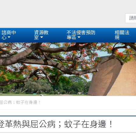
諮商中
資源教
不法侵害預防
相關法
心
室
專區
規
屈公病；蚊子在身邊！
登革熱與屈公病；蚊子在身邊！