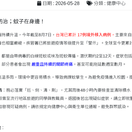
日期 : 2026-05-28
分類 : 健康中心
防治；蚊子在身邊！
持續升溫，今年截至8月7日，
台灣已累計
17例境外移入病例
，
主要來自
情也相當嚴峻，疾管署已將旅遊疫情等級提升至「警示」。全球至今更累
，都是由帶病毒的白線斑蚊或埃及斑蚊傳播，潛伏期約2至12天，症狀包
；部分患者會出現
嚴重且持續的關節疼痛
，甚至可能拖延數週至數月。
高溫多雨，環境中更容易積水，導致病媒蚊孳生。為避免疫情進入校園，
清
：務必落實「巡、倒、清、刷」，尤其雨後48小時內要檢查並清除積水
假曾至流行地區旅遊的同學與教職員，返國後若出現疑似症狀，請立即就
如發現可疑病例，請依規定向健康中心與衛生單位通報，避免群聚感染。
閱：