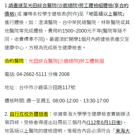
1
.
請盡速至光田綜合醫院(沙鹿總院)勞工體檢組體檢(享合約
價格)
或 攜帶本校學生健檢表(附件)至
「地區級以上醫院」
進行體檢，如：澄清醫院、台中榮民總醫院、林新醫院或其
他醫院等完成體檢，費用約1500~2000元不等(醫院等級不
同，收費標準不同)，最遲須於開學1個月內將健檢表繳交至
健康中心，方視為完成新生健康檢查。
合約醫院
：
光田綜合醫院(沙鹿總院)勞工體檢組
電話: 04-2662-5111 分機 2008
地址 : 台中市沙鹿區沙田路117號
體檢時間: 週一至週五 08:00-12:00、13:30-17:00
2.
自行在校外體檢者
：依據東海大學學生健康檢查實施辦法
第四條，受檢者得提出註冊前三個月內
(112年6月1日後)
，
地區級以上醫院的健檢證明，惟報告內容必須符合「
東海大