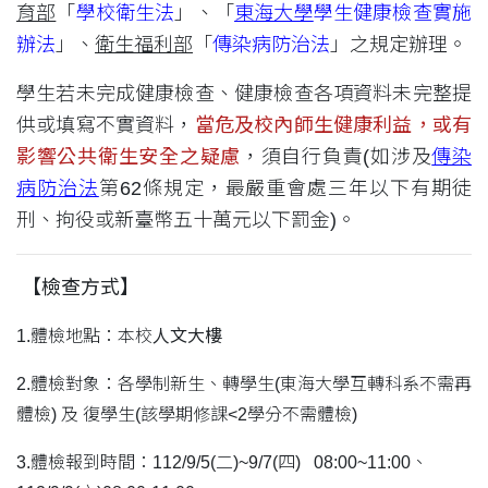
育部
「
學校衛生法
」、「
東海大學
學生健康檢查實施
辦法
」、
衛生福利部
「
傳染病防治法
」之規定辦理。
學生若未完成健康檢查、健康檢查各項資料未完整提
供或填寫不實資料，
當危及校內師生健康利益，或有
影響公共衛生安全之疑慮
，須自行負責(如涉及
傳染
病防治法
第62條規定，最嚴重會處三年以下有期徒
刑、拘役或新臺幣五十萬元以下罰金)。
【檢查方式】
1.體檢地點：本校
人文大樓
2.體檢對象：各學制新生、轉學生(東海大學互轉科系不需再
體檢) 及 復學生(該學期修課<2學分不需體檢)
3.體檢報到時間：112/9/5(二)~9/7(四) 08:00~11:00、