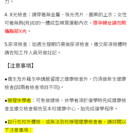
力。
4. X光檢查：請穿著無金屬、珠光亮片、圖案的上衣；女性
可著無肩(背)扣的一體成型棉質運動內衣，
懷孕婦女請勿照
攝胸部X光
。
5.尿液檢查：如遇生理期仍需做尿液檢查，繳交尿液檢體時
請告知工作人員另做註記。
【注意事項】
●僑生及外籍生申請居留證之健康檢查外，仍須做新生健康
檢查(因兩者檢查項目不同)。
●
辦理休學者
：可免做健檢，休學者須於復學時完成健康檢
查並繳交檢查報告至本校健康中心，始完成復學程序。
●
自行在校外體檢、或無法到校辦理健康檢查者，請詳閱以
下注意事項：