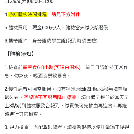
112/9/9(六)08:00-11:00
4.
系所體檢時間排程
：
請見下方附件
5.體檢費用：現金
600
元/人，健檢當天繳交給醫院
6.攜帶證件：身分證或學生證(報到時須查驗)
【體檢須知】
1.檢查前
需禁食6-8小時(可喝白開水)
，前三日請維持正常作
息、勿熬夜、喝酒及暴飲暴食。
2.慢性病者可照常服藥，如有特殊原因(如:糖尿病)無法空腹
過久者，
空腹時不宜服用降血糖藥
，請自備早餐並於當天早
上8點前到體檢服務台報到，繳費後可先抽血再進食，再繼
續進行其它檢查。
3. 視力檢查：有配戴眼鏡者，請攜帶眼鏡以便測量矯正後視