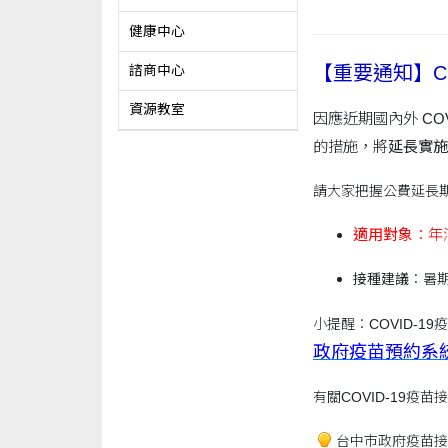
健康中心
【重要通知】CO
諮商中心
資源教室
因應近期國內外 C
的措施，將
延長實施至 
請大家把握公費延長
適用對象
：年
接種建議
：暑
小提醒：COVID-1
政府疫苗預約系
有關COVID-19疫
台中市政府疫苗接