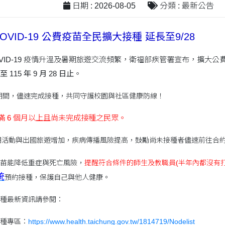
日期 : 2026-08-05
分類 : 最新公告
VID-19 公費疫苗全民擴大接種 延長至9/28
OVID-19 疫情升溫及暑期旅遊交流頻繁，衛福部疾管署宣布，擴大公
115 年 9 月 28 日止
。
期間，儘速完成接種，共同守護校園與社區健康防線！
滿 6 個月以上且尚未完成接種之民眾。
期活動與出國旅遊增加，疾病傳播風險提高，鼓勵尚未接種者儘速前往合
9疫苗能降低重症與死亡風險，
提醒符合條件的師生及教職員(半年內都沒有
統
預約接種，保護自己與他人健康。
苗接種最新資訊請參閱：
種專區：
https://www.health.taichung.gov.tw/1814719/Nodelist