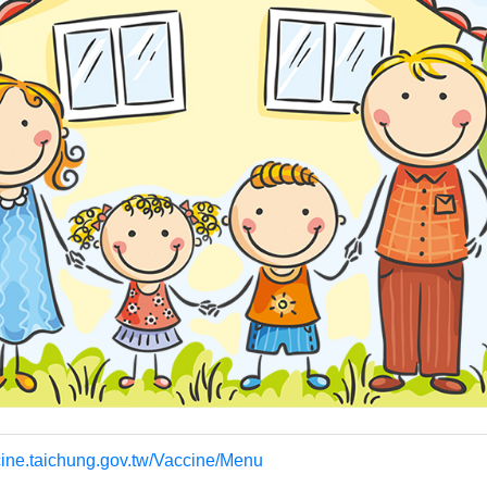
ccine.taichung.gov.tw/Vaccine/Menu