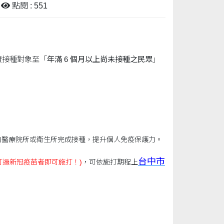
點閱 : 551
費接種對象至「
年滿 6 個月以上尚未接種之民眾
」
約醫療院所或衛生所完成接種，提升個人免疫保護力。
台中市
打過新冠疫苗者即可施打！)
，可依施打期程上