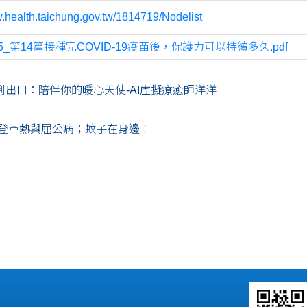
w.health.taichung.gov.tw/1814719/Nodelist
25_第14篇接種完COVID-19疫苗後，保護力可以持續多久.pdf
到出口：陪伴你的暖心天使-AI虛擬療癒師洋洋
登革熱與屈公病；蚊子在身邊！