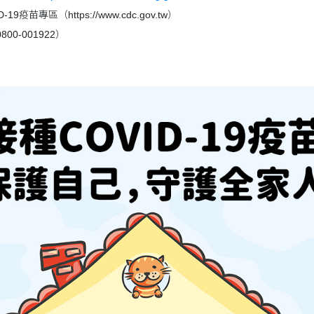
D-19疫苗專區（
https://www.cdc.gov.tw）
00-001922）