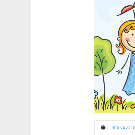
：
https://va