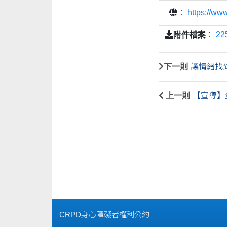
：
https://ww
附件檔案
：
2
下一則
讓情緒找
上一則
【宣導】
CRPD身心障礙者權利公約